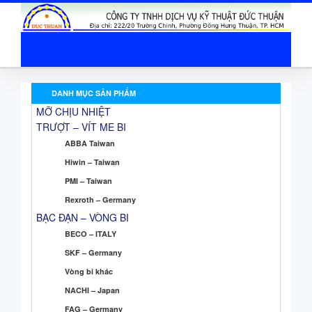
DANH MỤC SẢN PHẨM
MỠ CHỊU NHIỆT
TRƯỢT – VÍT ME BI
ABBA Taiwan
Hiwin – Taiwan
PMI – Taiwan
Rexroth – Germany
BẠC ĐẠN – VÒNG BI
BECO – ITALY
SKF – Germany
Vòng bi khác
NACHI – Japan
FAG – Germany