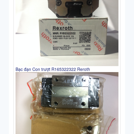
Bạc đạn Con trượt R165322322 Reroth