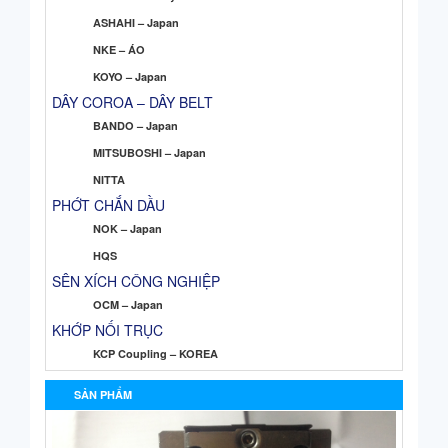
ASHAHI – Japan
NKE – ÁO
KOYO – Japan
DÂY COROA – DÂY BELT
BANDO – Japan
MITSUBOSHI – Japan
NITTA
PHỚT CHẮN DẦU
NOK – Japan
HQS
SÊN XÍCH CÔNG NGHIỆP
OCM – Japan
KHỚP NỐI TRỤC
KCP Coupling – KOREA
SẢN PHẨM