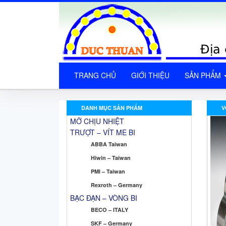
TRANG CHỦ
GIỚI THIỆU
SẢN PHẨM
DANH MỤC SẢN PHẨM
V
MỠ CHỊU NHIỆT
TRƯỢT – VÍT ME BI
ABBA Taiwan
Hiwin – Taiwan
PMI – Taiwan
Rexroth – Germany
BẠC ĐẠN – VÒNG BI
BECO – ITALY
SKF – Germany