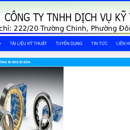
TÀI LIỆU KỸ THUẬT
TUYỂN DỤNG
TIN TỨC
LIÊN H
ÒNG BI NKE BI ĐŨA