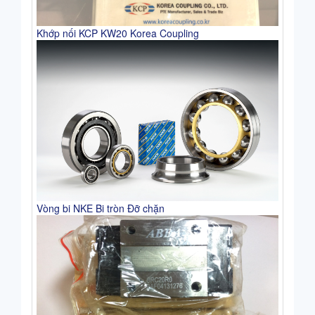
Khớp nối KCP KW20 Korea Coupling
Vòng bi NKE Bi tròn Đỡ chặn