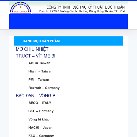
DANH MỤC SẢN PHẨM
MỠ CHỊU NHIỆT
TRƯỢT – VÍT ME BI
ABBA Taiwan
Hiwin – Taiwan
PMI – Taiwan
Rexroth – Germany
BẠC ĐẠN – VÒNG BI
BECO – ITALY
SKF – Germany
Vòng bi khác
NACHI – Japan
FAG – Germany