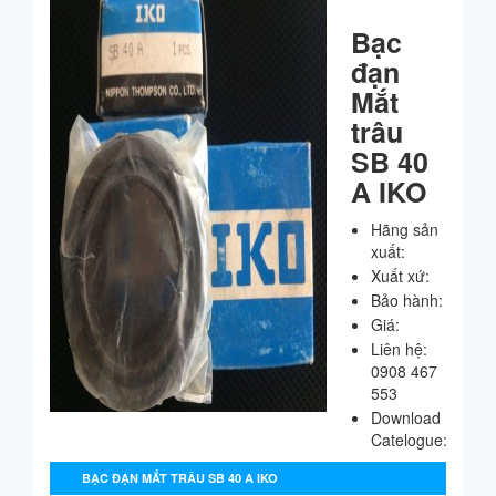
Bạc
đạn
Mắt
trâu
SB 40
A IKO
Hãng sản
xuất:
Xuất xứ:
Bảo hành:
Giá:
Liên hệ:
0908 467
553
Download
Catelogue:
BẠC ĐẠN MẮT TRÂU SB 40 A IKO