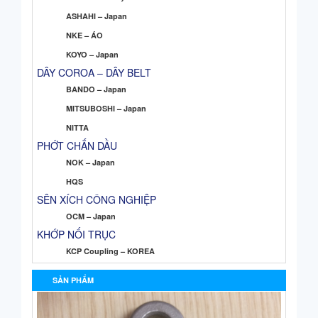
ASHAHI – Japan
NKE – ÁO
KOYO – Japan
DÂY COROA – DÂY BELT
BANDO – Japan
MITSUBOSHI – Japan
NITTA
PHỚT CHẮN DẦU
NOK – Japan
HQS
SÊN XÍCH CÔNG NGHIỆP
OCM – Japan
KHỚP NỐI TRỤC
KCP Coupling – KOREA
SẢN PHẨM