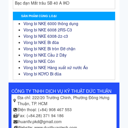
Bạc đạn Mắt trâu SB 40 A IKO
SẢN PHẨM CÙNG LOẠI
Vòng bi NKE 6000 thông dụng
Vòng bi NKE 6008 2RS-C3
Vòng bi NKE 6308-2z-c3
Vòng bi NKE Bi đũa
Vòng bi NKE Bi tròn Đỡ chặn
Vòng bi NKE Cầu 2 Dãy
Vòng bi NKE Côn
Vòng bi NKE Hàng xuất xứ nước Áo
Vòng bi KOYO Bi đũa
CÔNG TY TNHH DỊCH VỤ KỸ THUẬT ĐỨC THUẬN
Địa chỉ: 222/20 Trường Chinh, Phường Đông Hưng
Thuận, TP. HCM
Điện thoại: (+84) 908 467 553
Fax: (+84.28) 371 94 186
thuantlv.pkd@gmail.com
Website: www.ducthuantech.com