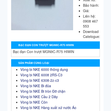
Bảo hành:
Giá:
Liên hệ:
0908 467
553
Download
Catelogue:
BẠC ĐẠN CON TRƯỢT MGN9C-R75 HIWIN
Bạc đạn Con trượt MGN9C-R75 HIWIN
SẢN PHẨM CÙNG LOẠI
Vòng bi NKE 6000 thông dụng
Vòng bi NKE 6008 2RS-C3
Vòng bi NKE 6308-2z-c3
Vòng bi NKE Bi đũa
Vòng bi NKE Bi tròn Đỡ chặn
Vòng bi NKE Cầu 2 Dãy
Vòng bi NKE Côn
Vòng bi NKE Hàng xuất xứ nước Áo