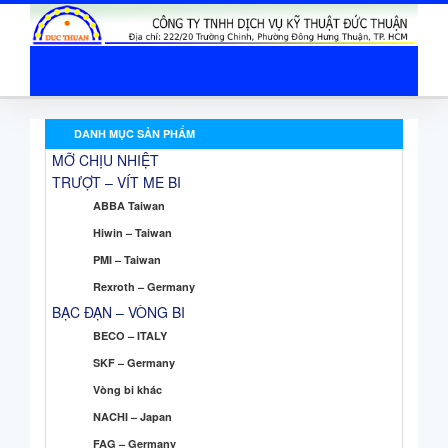
DANH MỤC SẢN PHẨM
MỠ CHỊU NHIỆT
TRƯỢT – VÍT ME BI
ABBA Taiwan
Hiwin – Taiwan
PMI – Taiwan
Rexroth – Germany
BẠC ĐẠN – VÒNG BI
BECO – ITALY
SKF – Germany
Vòng bi khác
NACHI – Japan
FAG – Germany