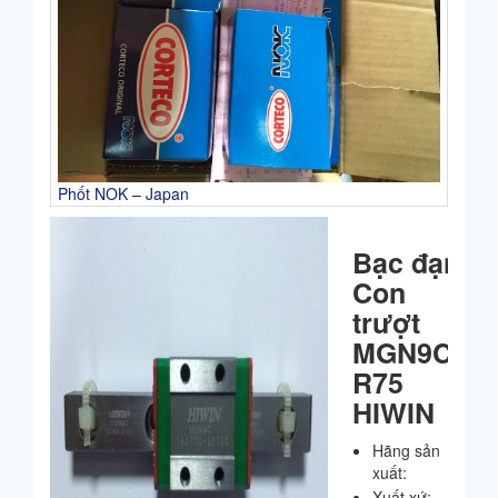
Phốt NOK – Japan
Bạc đạn
Con
trượt
MGN9C-
R75
HIWIN
Hãng sản
xuất:
Xuất xứ: