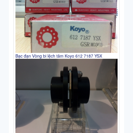
Bạc đạn Vòng bi lệch tâm Koyo 612 7187 YSX