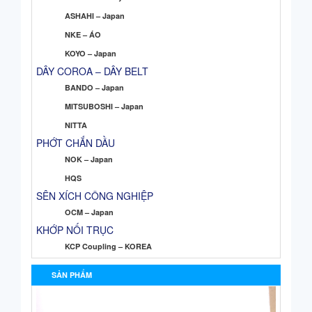
ASHAHI – Japan
NKE – ÁO
KOYO – Japan
DÂY COROA – DÂY BELT
BANDO – Japan
MITSUBOSHI – Japan
NITTA
PHỚT CHẮN DẦU
NOK – Japan
HQS
SÊN XÍCH CÔNG NGHIỆP
OCM – Japan
KHỚP NỐI TRỤC
KCP Coupling – KOREA
SẢN PHẨM