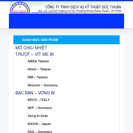
DANH MỤC SẢN PHẨM
MỠ CHỊU NHIỆT
TRƯỢT – VÍT ME BI
ABBA Taiwan
Hiwin – Taiwan
PMI – Taiwan
Rexroth – Germany
BẠC ĐẠN – VÒNG BI
BECO – ITALY
SKF – Germany
Vòng bi khác
NACHI – Japan
FAG – Germany