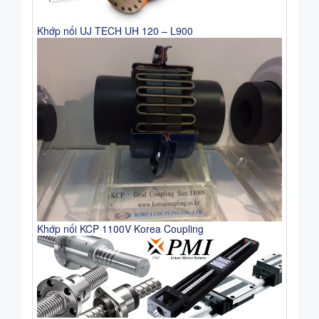
Khớp nối UJ TECH UH 120 – L900
Khớp nối KCP 1100V Korea Coupling