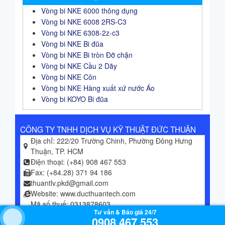
Vòng bi NKE 6000 thông dụng
Vòng bi NKE 6008 2RS-C3
Vòng bi NKE 6308-2z-c3
Vòng bi NKE Bi đũa
Vòng bi NKE Bi tròn Đỡ chặn
Vòng bi NKE Cầu 2 Dãy
Vòng bi NKE Côn
Vòng bi NKE Hàng xuất xứ nước Áo
Vòng bi KOYO Bi đũa
CÔNG TY TNHH DỊCH VỤ KỸ THUẬT ĐỨC THUẬN
Địa chỉ: 222/20 Trường Chinh, Phường Đông Hưng
Thuận, TP. HCM
Điện thoại: (+84) 908 467 553
Fax: (+84.28) 371 94 186
thuantlv.pkd@gmail.com
Website: www.ducthuantech.com
Mã số thuế: 0313878603
Tư vấn & Báo giá 24/7
Tư vấn kỹ thuật và báo giá 24/7 : 0908 467 553
0908 467 553