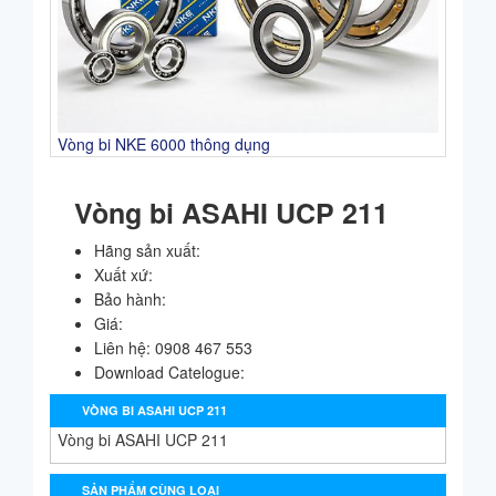
Vòng bi NKE 6000 thông dụng
Vòng bi ASAHI UCP 211
Hãng sản xuất:
Xuất xứ:
Bảo hành:
Giá:
Liên hệ:
0908 467 553
Download Catelogue:
VÒNG BI ASAHI UCP 211
Vòng bi ASAHI UCP 211
SẢN PHẨM CÙNG LOẠI