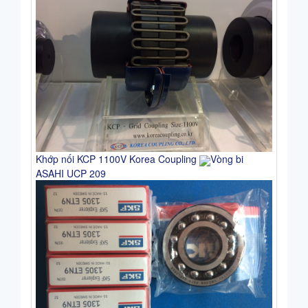
Khớp nối KCP 1100V Korea Coupling
Vòng bi
ASAHI UCP 209