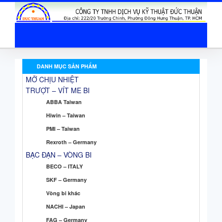
DANH MỤC SẢN PHẨM
MỠ CHỊU NHIỆT
TRƯỢT – VÍT ME BI
ABBA Taiwan
Hiwin – Taiwan
PMI – Taiwan
Rexroth – Germany
BẠC ĐẠN – VÒNG BI
BECO – ITALY
SKF – Germany
Vòng bi khác
NACHI – Japan
FAG – Germany