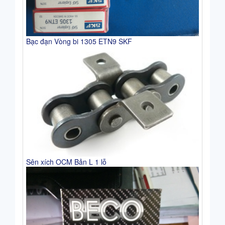
Bạc đạn Vòng bi 1305 ETN9 SKF
Sên xích OCM Bản L 1 lỗ