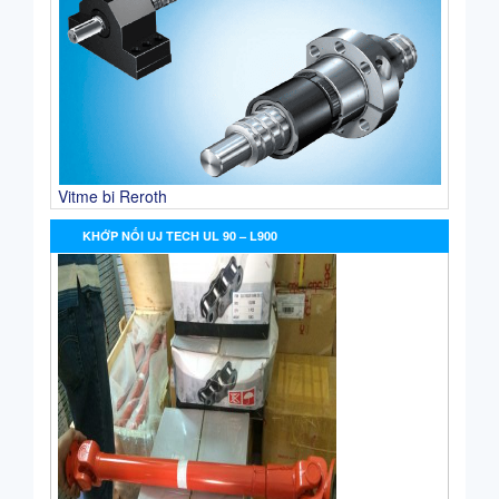
Vitme bi Reroth
KHỚP NỐI UJ TECH UL 90 – L900