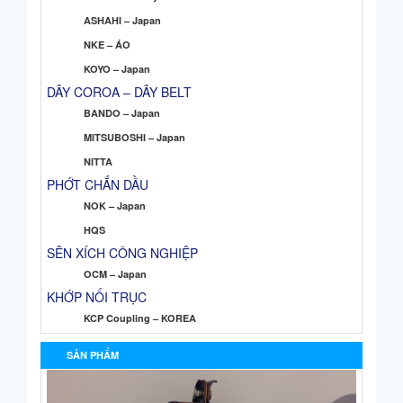
ASHAHI – Japan
NKE – ÁO
KOYO – Japan
DÂY COROA – DÂY BELT
BANDO – Japan
MITSUBOSHI – Japan
NITTA
PHỚT CHẮN DẦU
NOK – Japan
HQS
SÊN XÍCH CÔNG NGHIỆP
OCM – Japan
KHỚP NỐI TRỤC
KCP Coupling – KOREA
SẢN PHẨM