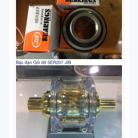
Bạc đạn Gối đỡ SER207 JIB