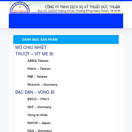
DANH MỤC SẢN PHẨM
MỠ CHỊU NHIỆT
TRƯỢT – VÍT ME BI
ABBA Taiwan
Hiwin – Taiwan
PMI – Taiwan
Rexroth – Germany
BẠC ĐẠN – VÒNG BI
BECO – ITALY
SKF – Germany
Vòng bi khác
NACHI – Japan
FAG – Germany