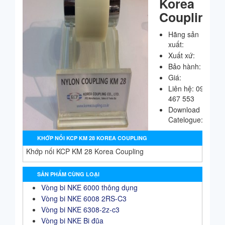
Korea
Coupling
Hãng sản
xuất:
Xuất xứ:
Bảo hành:
Giá:
Liên hệ:
0908
467 553
Download
Catelogue:
KHỚP NỐI KCP KM 28 KOREA COUPLING
Khớp nối KCP KM 28 Korea Coupling
SẢN PHẨM CÙNG LOẠI
Vòng bi NKE 6000 thông dụng
Vòng bi NKE 6008 2RS-C3
Vòng bi NKE 6308-2z-c3
Vòng bi NKE Bi đũa