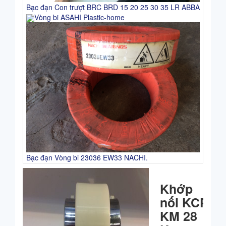
Bạc đạn Con trượt BRC BRD 15 20 25 30 35 LR ABBA
Vòng bi ASAHI Plastic-home
Bạc đạn Vòng bi 23036 EW33 NACHI.
Khớp
nối KCP
KM 28