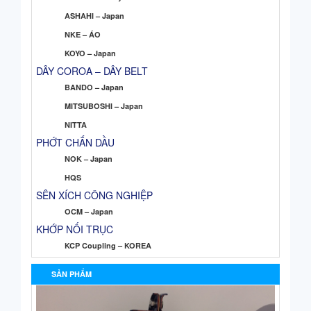
ASHAHI – Japan
NKE – ÁO
KOYO – Japan
DÂY COROA – DÂY BELT
BANDO – Japan
MITSUBOSHI – Japan
NITTA
PHỚT CHẮN DẦU
NOK – Japan
HQS
SÊN XÍCH CÔNG NGHIỆP
OCM – Japan
KHỚP NỐI TRỤC
KCP Coupling – KOREA
SẢN PHẨM