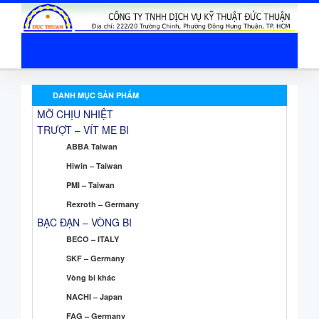
DANH MỤC SẢN PHẨM
MỠ CHỊU NHIỆT
TRƯỢT – VÍT ME BI
ABBA Taiwan
Hiwin – Taiwan
PMI – Taiwan
Rexroth – Germany
BẠC ĐẠN – VÒNG BI
BECO – ITALY
SKF – Germany
Vòng bi khác
NACHI – Japan
FAG – Germany