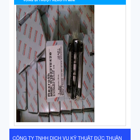
CÔNG TY TNHH DỊCH VỤ KỸ THUẬT ĐỨC THUẬN