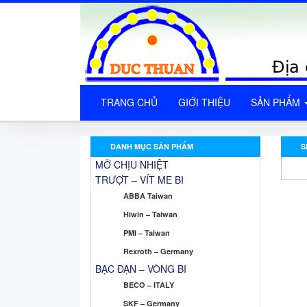
TRANG CHỦ
GIỚI THIỆU
SẢN PHẨM
DANH MỤC SẢN PHẨM
S
MỠ CHỊU NHIỆT
TRƯỢT – VÍT ME BI
ABBA Taiwan
Hiwin – Taiwan
PMI – Taiwan
Rexroth – Germany
BẠC ĐẠN – VÒNG BI
BECO – ITALY
SKF – Germany