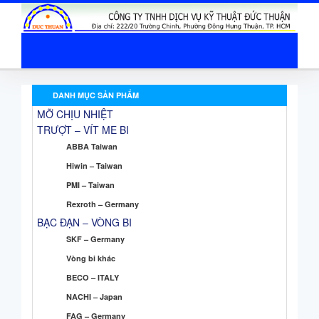
DANH MỤC SẢN PHẨM
MỠ CHỊU NHIỆT
TRƯỢT – VÍT ME BI
ABBA Taiwan
Hiwin – Taiwan
PMI – Taiwan
Rexroth – Germany
BẠC ĐẠN – VÒNG BI
SKF – Germany
Vòng bi khác
BECO – ITALY
NACHI – Japan
FAG – Germany