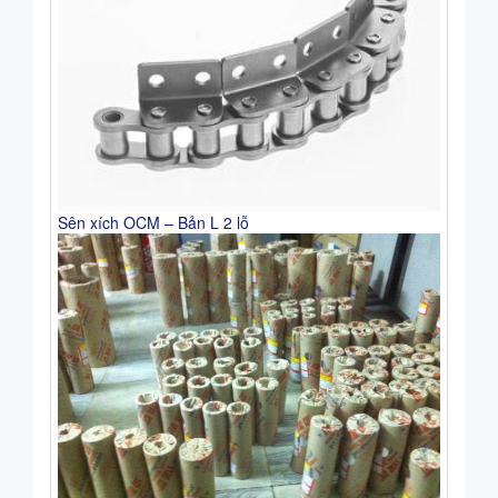
Sên xích OCM – Bản L 2 lỗ