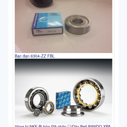
Bạc đạn 6304-ZZ FBL
Vòng bi NKE Bi tròn Đỡ chặn
Dây Belt BANDO XPA