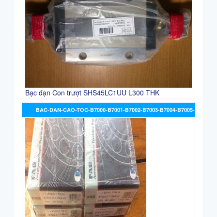
Bạc đạn Con trượt SHS45LC1UU L300 THK
BAC-DAN-CAO-TOC-B7000-B7001-B7002-B7003-B7004-B7005-
P4-FAG