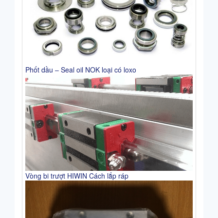
Phốt dầu – Seal oil NOK loại có loxo
Vòng bi trượt HIWIN Cách lắp ráp