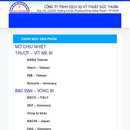
DANH MỤC SẢN PHẨM
MỠ CHỊU NHIỆT
TRƯỢT – VÍT ME BI
ABBA Taiwan
Hiwin – Taiwan
PMI – Taiwan
Rexroth – Germany
BẠC ĐẠN – VÒNG BI
BECO – ITALY
SKF – Germany
Vòng bi khác
NACHI – Japan
FAG – Germany